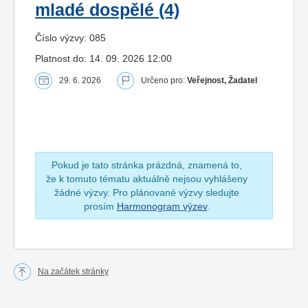
mladé dospělé (4)
Číslo výzvy: 085
Platnost do: 14. 09. 2026 12:00
29. 6. 2026
Určeno pro:
Veřejnost, Žadatel
Pokud je tato stránka prázdná, znamená to,
že k tomuto tématu aktuálně nejsou vyhlášeny
žádné výzvy. Pro plánované výzvy sledujte
prosím
Harmonogram výzev
.
Na začátek stránky