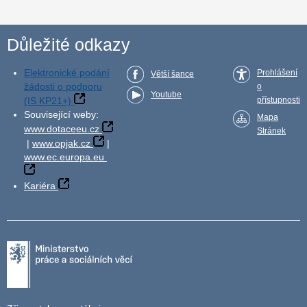
Důležité odkazy
Elektronické podání
Prohlášení
Větší šance
žádosti o podporu
o
Youtube
(IS KP21+)
přístupnosti
Související weby:
Mapa
www.dotaceeu.cz
Stránek
|
www.opjak.cz
|
www.ec.europa.eu
Kariéra