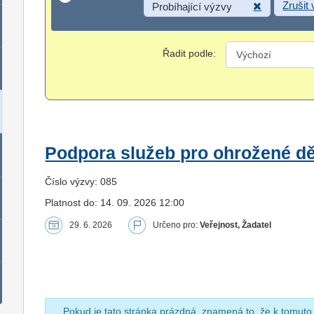
Zrušit
Probíhající výzvy
Řadit podle:
Podpora služeb pro ohrožené dět
Číslo výzvy: 085
Platnost do: 14. 09. 2026 12:00
29. 6. 2026
Určeno pro:
Veřejnost, Žadatel
Pokud je tato stránka prázdná, znamená to, že k tomuto