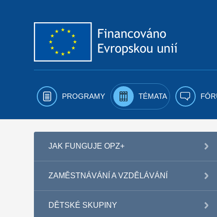
Přejít k obsahu
PROGRAMY
TÉMATA
FÓR
JAK FUNGUJE OPZ+
ZAMĚSTNÁVÁNÍ A VZDĚLÁVÁNÍ
DĚTSKÉ SKUPINY