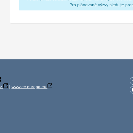
Pro plánované výzvy sledujte pr
z
|
www.ec.europa.eu