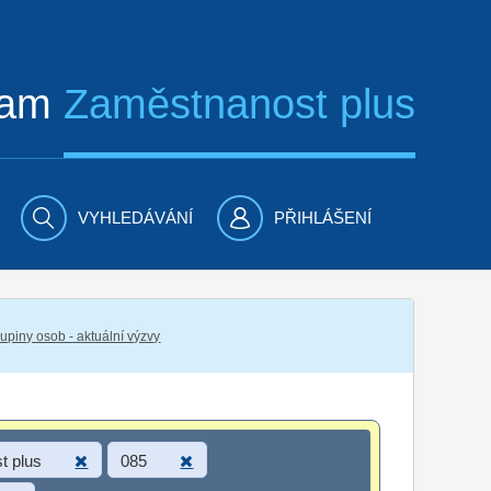
ram
Zaměstnanost plus
VYHLEDÁVÁNÍ
PŘIHLÁŠENÍ
piny osob - aktuální výzvy
t plus
085