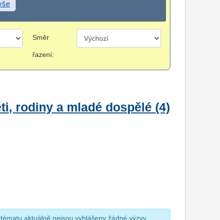
 vše
Směr
řazení:
i, rodiny a mladé dospělé (4)
 tématu aktuálně nejsou vyhlášeny žádné výzvy.