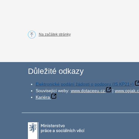
Na začátek stránky
Důležité odkazy
Elektronické podání žádosti o podporu (IS KP21+)
Související weby:
www.dotaceeu.cz
|
www.opjak.c
Kariéra