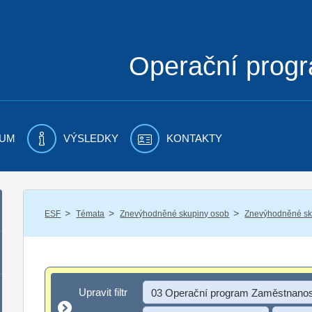
Operační prog
UM
VÝSLEDKY
KONTAKTY
/
/
/
ESF
Témata
Znevýhodněné skupiny osob
Znevýhodněné sku
Upravit filtr
Upravit filtr
03 Operační program Zaměstnanos