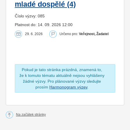
mladé dospělé (4)
Číslo výzvy: 085
Platnost do: 14. 09. 2026 12:00
29. 6. 2026
Určeno pro:
Veřejnost, Žadatel
Pokud je tato stránka prázdná, znamená to,
že k tomuto tématu aktuálně nejsou vyhlášeny
žádné výzvy. Pro plánované výzvy sledujte
prosím
Harmonogram výzev
.
Na začátek stránky