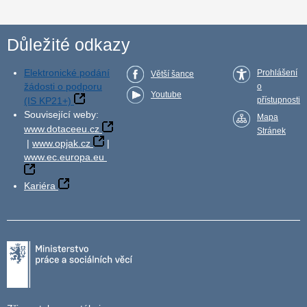
Důležité odkazy
Elektronické podání
Prohlášení
Větší šance
žádosti o podporu
o
Youtube
(IS KP21+)
přístupnosti
Související weby:
Mapa
www.dotaceeu.cz
Stránek
|
www.opjak.cz
|
www.ec.europa.eu
Kariéra