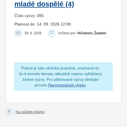
mladé dospělé (4)
Číslo výzvy: 085
Platnost do: 14. 09. 2026 12:00
29. 6. 2026
Určeno pro:
Veřejnost, Žadatel
Pokud je tato stránka prázdná, znamená to,
že k tomuto tématu aktuálně nejsou vyhlášeny
žádné výzvy. Pro plánované výzvy sledujte
prosím
Harmonogram výzev
.
Na začátek stránky