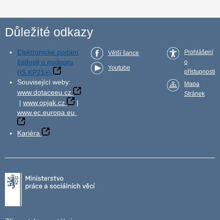
Důležité odkazy
Elektronické podání
Prohlášení
Větší šance
žádosti o podporu
o
Youtube
(IS KP21+)
přístupnosti
Související weby:
Mapa
www.dotaceeu.cz
Stránek
|
www.opjak.cz
|
www.ec.europa.eu
Kariéra