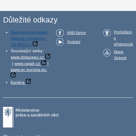
Důležité odkazy
Elektronické podání
Prohlášení
Větší šance
žádosti o podporu
o
Youtube
(IS KP21+)
přístupnosti
Související weby:
Mapa
www.dotaceeu.cz
Stránek
|
www.opjak.cz
|
www.ec.europa.eu
Kariéra