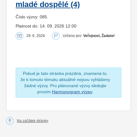
mladé dospělé (4)
Číslo výzvy: 085
Platnost do: 14. 09. 2026 12:00
29. 6. 2026
Určeno pro:
Veřejnost, Žadatel
Pokud je tato stránka prázdná, znamená to,
že k tomuto tématu aktuálně nejsou vyhlášeny
žádné výzvy. Pro plánované výzvy sledujte
prosím
Harmonogram výzev
.
Na začátek stránky