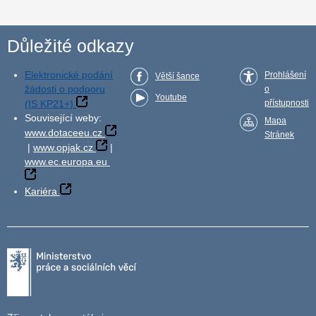
Důležité odkazy
Elektronické podání
Prohlášení
Větší šance
žádosti o podporu
o
Youtube
(IS KP21+)
přístupnosti
Související weby:
Mapa
www.dotaceeu.cz
Stránek
|
www.opjak.cz
|
www.ec.europa.eu
Kariéra