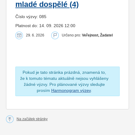
mladé dospělé (4)
Číslo výzvy: 085
Platnost do: 14. 09. 2026 12:00
29. 6. 2026
Určeno pro:
Veřejnost, Žadatel
Pokud je tato stránka prázdná, znamená to,
že k tomuto tématu aktuálně nejsou vyhlášeny
žádné výzvy. Pro plánované výzvy sledujte
prosím
Harmonogram výzev
.
Na začátek stránky