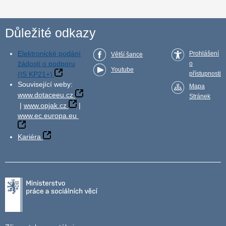
Důležité odkazy
Elektronické podání
Prohlášení
Větší šance
žádosti o podporu
o
Youtube
(IS KP21+)
přístupnosti
Související weby:
Mapa
www.dotaceeu.cz
Stránek
|
www.opjak.cz
|
www.ec.europa.eu
Kariéra