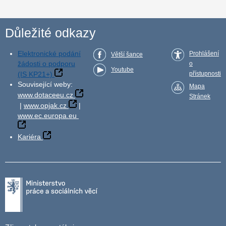
Důležité odkazy
Elektronické podání
Prohlášení
Větší šance
žádosti o podporu
o
Youtube
(IS KP21+)
přístupnosti
Související weby:
Mapa
www.dotaceeu.cz
Stránek
|
www.opjak.cz
|
www.ec.europa.eu
Kariéra