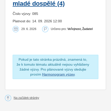
mladé dospělé (4)
Číslo výzvy: 085
Platnost do: 14. 09. 2026 12:00
29. 6. 2026
Určeno pro:
Veřejnost, Žadatel
Pokud je tato stránka prázdná, znamená to,
že k tomuto tématu aktuálně nejsou vyhlášeny
žádné výzvy. Pro plánované výzvy sledujte
prosím
Harmonogram výzev
.
Na začátek stránky