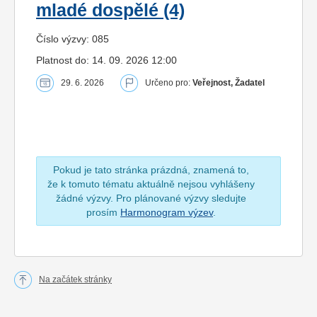
mladé dospělé (4)
Číslo výzvy: 085
Platnost do: 14. 09. 2026 12:00
29. 6. 2026
Určeno pro:
Veřejnost, Žadatel
Pokud je tato stránka prázdná, znamená to,
že k tomuto tématu aktuálně nejsou vyhlášeny
žádné výzvy. Pro plánované výzvy sledujte
prosím
Harmonogram výzev
.
Na začátek stránky