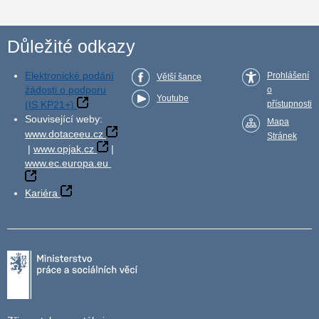
Důležité odkazy
Elektronické podání
Prohlášení
Větší šance
žádosti o podporu
o
Youtube
(IS KP21+)
přístupnosti
Související weby:
Mapa
www.dotaceeu.cz
Stránek
|
www.opjak.cz
|
www.ec.europa.eu
Kariéra