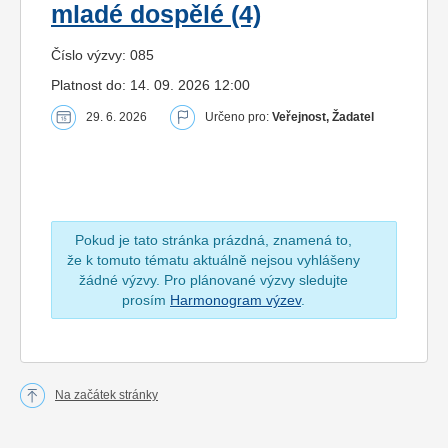
mladé dospělé (4)
Číslo výzvy: 085
Platnost do: 14. 09. 2026 12:00
29. 6. 2026
Určeno pro:
Veřejnost, Žadatel
Pokud je tato stránka prázdná, znamená to,
že k tomuto tématu aktuálně nejsou vyhlášeny
žádné výzvy. Pro plánované výzvy sledujte
prosím
Harmonogram výzev
.
Na začátek stránky