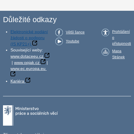
Důležité odkazy
Elektronické podání
Prohlášení
Větší šance
žádosti o podporu
o
Youtube
(IS KP21+)
přístupnosti
Související weby:
Mapa
www.dotaceeu.cz
Stránek
|
www.opjak.cz
|
www.ec.europa.eu
Kariéra