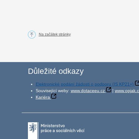
Na začátek stránky
Důležité odkazy
Elektronické podání žádosti o podporu (IS KP21+)
Související weby:
www.dotaceeu.cz
|
www.opjak.c
Kariéra