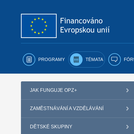
Přejít k obsahu
PROGRAMY
TÉMATA
FÓR
JAK FUNGUJE OPZ+
ZAMĚSTNÁVÁNÍ A VZDĚLÁVÁNÍ
DĚTSKÉ SKUPINY