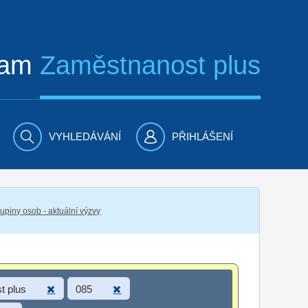
ram
Zaměstnanost plus
VYHLEDÁVÁNÍ
PŘIHLÁŠENÍ
piny osob - aktuální výzvy
t plus
085