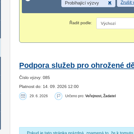
Zrušit
Probíhající výzvy
Řadit podle:
Podpora služeb pro ohrožené dět
Číslo výzvy: 085
Platnost do: 14. 09. 2026 12:00
29. 6. 2026
Určeno pro:
Veřejnost, Žadatel
Pokud je tato stránka prázdná, znamená to, že k tomuto