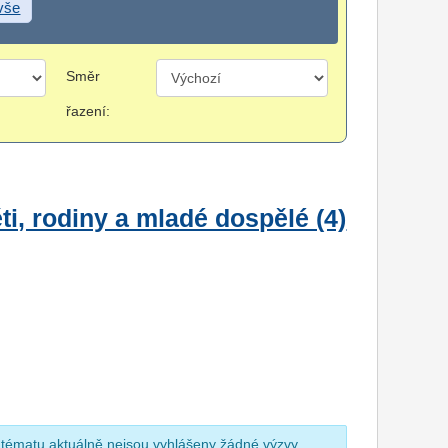
 vše
Směr
řazení:
i, rodiny a mladé dospělé (4)
 tématu aktuálně nejsou vyhlášeny žádné výzvy.