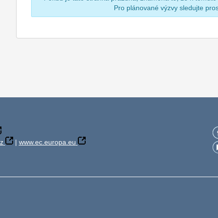
Pro plánované výzvy sledujte pr
z
|
www.ec.europa.eu