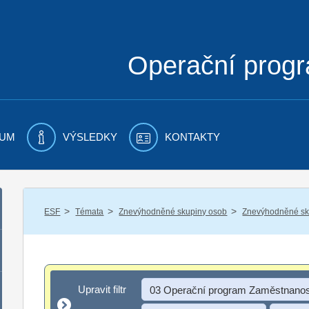
Operační prog
UM
VÝSLEDKY
KONTAKTY
/
/
/
ESF
Témata
Znevýhodněné skupiny osob
Znevýhodněné sku
Upravit filtr
Upravit filtr
03 Operační program Zaměstnanos