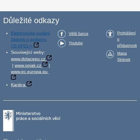
Důležité odkazy
Elektronické podání
Prohlášení
Větší šance
žádosti o podporu
o
Youtube
(IS KP21+)
přístupnosti
Související weby:
Mapa
www.dotaceeu.cz
Stránek
|
www.opjak.cz
|
www.ec.europa.eu
Kariéra