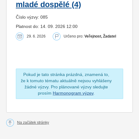
mladé dospělé (4)
Číslo výzvy: 085
Platnost do: 14. 09. 2026 12:00
29. 6. 2026
Určeno pro:
Veřejnost, Žadatel
Pokud je tato stránka prázdná, znamená to,
že k tomuto tématu aktuálně nejsou vyhlášeny
žádné výzvy. Pro plánované výzvy sledujte
prosím
Harmonogram výzev
.
Na začátek stránky