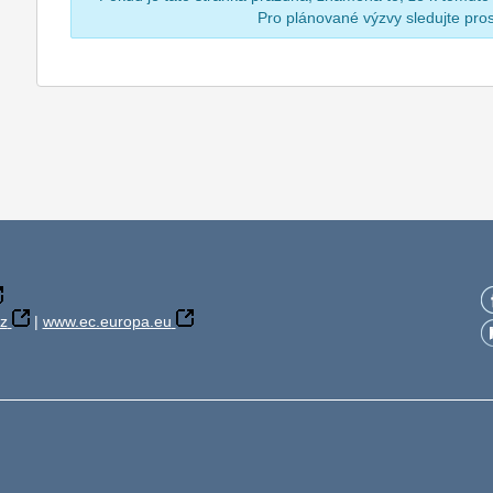
Pro plánované výzvy sledujte pr
z
|
www.ec.europa.eu