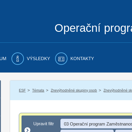
Operační prog
UM
VÝSLEDKY
KONTAKTY
/
/
/
ESF
Témata
Znevýhodněné skupiny osob
Znevýhodněné sku
Upravit filtr
Upravit filtr
03 Operační program Zaměstnanos