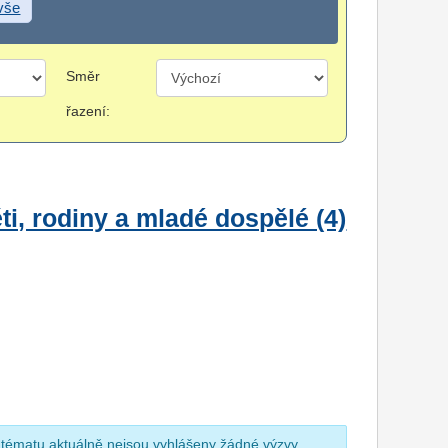
 vše
Směr
řazení:
i, rodiny a mladé dospělé (4)
 tématu aktuálně nejsou vyhlášeny žádné výzvy.