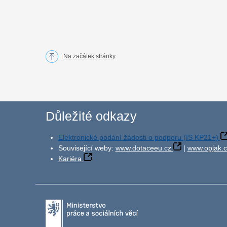
Na začátek stránky
Důležité odkazy
Elektronické podání žádosti o podporu (IS KP21+)
Související weby:
www.dotaceeu.cz
|
www.opjak.c
Kariéra