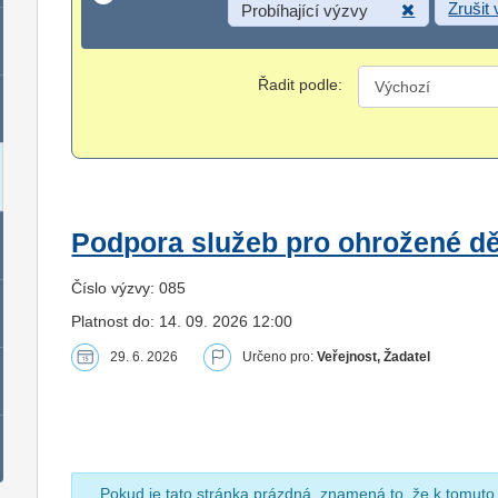
Zrušit
Probíhající výzvy
Řadit podle:
Podpora služeb pro ohrožené dět
Číslo výzvy: 085
Platnost do: 14. 09. 2026 12:00
29. 6. 2026
Určeno pro:
Veřejnost, Žadatel
Pokud je tato stránka prázdná, znamená to, že k tomuto