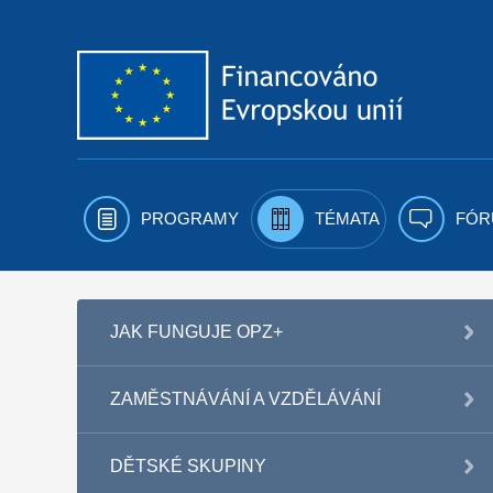
Přejít k obsahu
PROGRAMY
TÉMATA
FÓR
JAK FUNGUJE OPZ+
ZAMĚSTNÁVÁNÍ A VZDĚLÁVÁNÍ
DĚTSKÉ SKUPINY