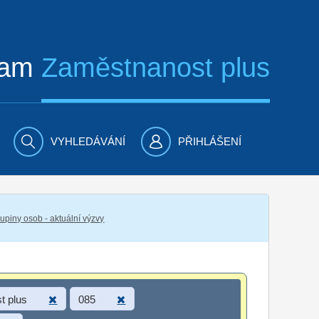
ram
Zaměstnanost plus
VYHLEDÁVÁNÍ
PŘIHLÁŠENÍ
piny osob - aktuální výzvy
t plus
085