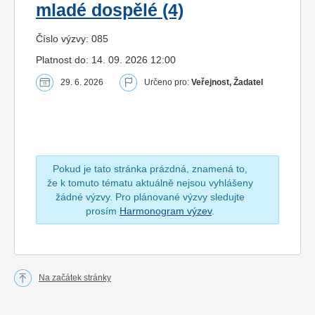
mladé dospělé (4)
Číslo výzvy: 085
Platnost do: 14. 09. 2026 12:00
29. 6. 2026
Určeno pro:
Veřejnost, Žadatel
Pokud je tato stránka prázdná, znamená to,
že k tomuto tématu aktuálně nejsou vyhlášeny
žádné výzvy. Pro plánované výzvy sledujte
prosím
Harmonogram výzev
.
Na začátek stránky