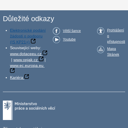
Důležité odkazy
Elektronické podání
Prohlášení
Větší šance
žádosti o podporu
o
Youtube
(IS KP21+)
přístupnosti
Související weby:
Mapa
www.dotaceeu.cz
Stránek
|
www.opjak.cz
|
www.ec.europa.eu
Kariéra