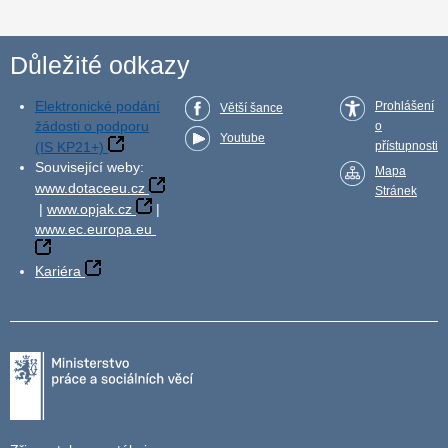
Důležité odkazy
Elektronické podání
Prohlášení
Větší šance
žádosti o podporu
o
Youtube
(IS KP21+)
přístupnosti
Související weby:
Mapa
www.dotaceeu.cz
Stránek
|
www.opjak.cz
|
www.ec.europa.eu
Kariéra