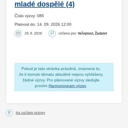
mladé dospělé (4)
Číslo výzvy: 085
Platnost do: 14. 09. 2026 12:00
29. 6. 2026
Určeno pro:
Veřejnost, Žadatel
Pokud je tato stránka prázdná, znamená to,
že k tomuto tématu aktuálně nejsou vyhlášeny
žádné výzvy. Pro plánované výzvy sledujte
prosím
Harmonogram výzev
.
Na začátek stránky