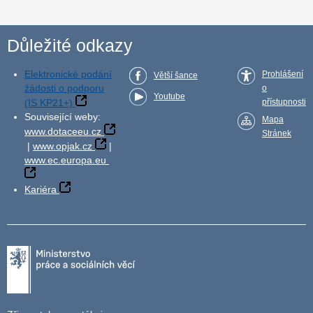
Důležité odkazy
Elektronické podání
Prohlášení
Větší šance
žádosti o podporu
o
Youtube
(IS KP21+)
přístupnosti
Související weby:
Mapa
www.dotaceeu.cz
Stránek
|
www.opjak.cz
|
www.ec.europa.eu
Kariéra