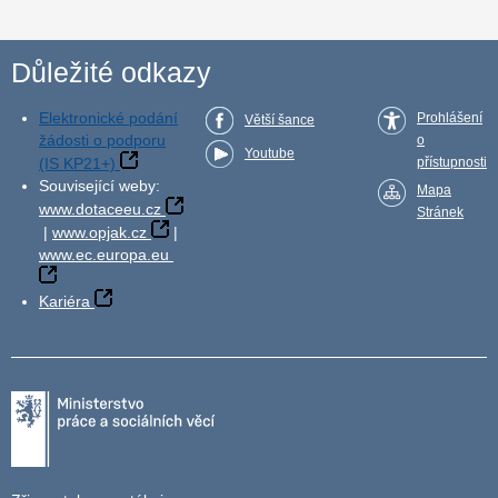
Důležité odkazy
Elektronické podání
Prohlášení
Větší šance
žádosti o podporu
o
Youtube
(IS KP21+)
přístupnosti
Související weby:
Mapa
www.dotaceeu.cz
Stránek
|
www.opjak.cz
|
www.ec.europa.eu
Kariéra