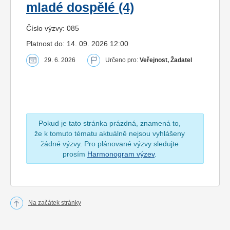
mladé dospělé (4)
Číslo výzvy: 085
Platnost do: 14. 09. 2026 12:00
29. 6. 2026
Určeno pro:
Veřejnost, Žadatel
Pokud je tato stránka prázdná, znamená to,
že k tomuto tématu aktuálně nejsou vyhlášeny
žádné výzvy. Pro plánované výzvy sledujte
prosím
Harmonogram výzev
.
Na začátek stránky