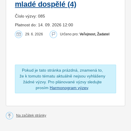
mladé dospělé (4)
Číslo výzvy: 085
Platnost do: 14. 09. 2026 12:00
29. 6. 2026
Určeno pro:
Veřejnost, Žadatel
Pokud je tato stránka prázdná, znamená to,
že k tomuto tématu aktuálně nejsou vyhlášeny
žádné výzvy. Pro plánované výzvy sledujte
prosím
Harmonogram výzev
.
Na začátek stránky