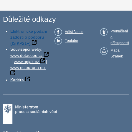
Důležité odkazy
Elektronické podání
Prohlášení
Větší šance
žádosti o podporu
o
Youtube
(IS KP21+)
přístupnosti
Související weby:
Mapa
www.dotaceeu.cz
Stránek
|
www.opjak.cz
|
www.ec.europa.eu
Kariéra