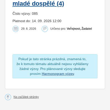
mladé dospělé (4)
Číslo výzvy: 085
Platnost do: 14. 09. 2026 12:00
29. 6. 2026
Určeno pro:
Veřejnost, Žadatel
Pokud je tato stránka prázdná, znamená to,
že k tomuto tématu aktuálně nejsou vyhlášeny
žádné výzvy. Pro plánované výzvy sledujte
prosím
Harmonogram výzev
.
Na začátek stránky