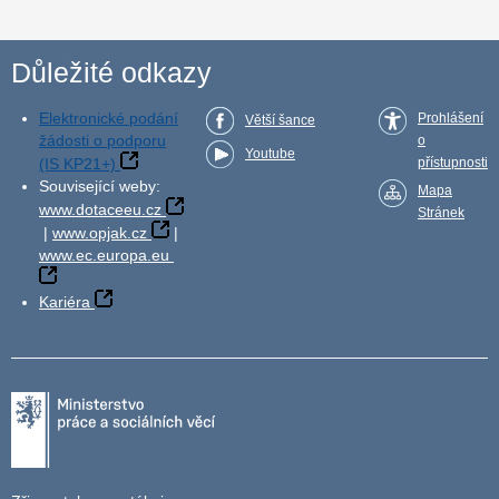
Důležité odkazy
Elektronické podání
Prohlášení
Větší šance
žádosti o podporu
o
Youtube
(IS KP21+)
přístupnosti
Související weby:
Mapa
www.dotaceeu.cz
Stránek
|
www.opjak.cz
|
www.ec.europa.eu
Kariéra