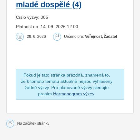
mladé dospělé (4)
Číslo výzvy: 085
Platnost do: 14. 09. 2026 12:00
29. 6. 2026
Určeno pro:
Veřejnost, Žadatel
Pokud je tato stránka prázdná, znamená to,
že k tomuto tématu aktuálně nejsou vyhlášeny
žádné výzvy. Pro plánované výzvy sledujte
prosím
Harmonogram výzev
.
Na začátek stránky