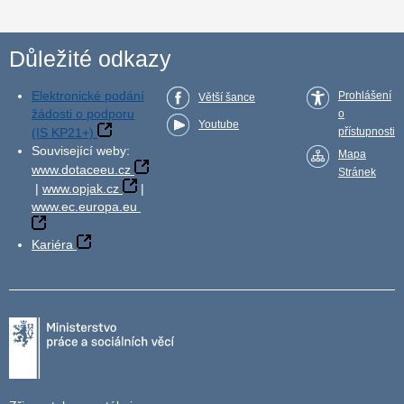
Důležité odkazy
Elektronické podání
Prohlášení
Větší šance
žádosti o podporu
o
Youtube
(IS KP21+)
přístupnosti
Související weby:
Mapa
www.dotaceeu.cz
Stránek
|
www.opjak.cz
|
www.ec.europa.eu
Kariéra