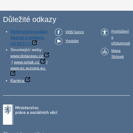
Důležité odkazy
Elektronické podání
Prohlášení
Větší šance
žádosti o podporu
o
Youtube
(IS KP21+)
přístupnosti
Související weby:
Mapa
www.dotaceeu.cz
Stránek
|
www.opjak.cz
|
www.ec.europa.eu
Kariéra