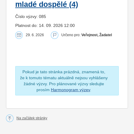
mladé dospělé (4)
Číslo výzvy: 085
Platnost do: 14. 09. 2026 12:00
29. 6. 2026
Určeno pro:
Veřejnost, Žadatel
Pokud je tato stránka prázdná, znamená to,
že k tomuto tématu aktuálně nejsou vyhlášeny
žádné výzvy. Pro plánované výzvy sledujte
prosím
Harmonogram výzev
.
Na začátek stránky