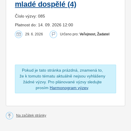
mladé dospělé (4)
Číslo výzvy: 085
Platnost do: 14. 09. 2026 12:00
29. 6. 2026
Určeno pro:
Veřejnost, Žadatel
Pokud je tato stránka prázdná, znamená to,
že k tomuto tématu aktuálně nejsou vyhlášeny
žádné výzvy. Pro plánované výzvy sledujte
prosím
Harmonogram výzev
.
Na začátek stránky