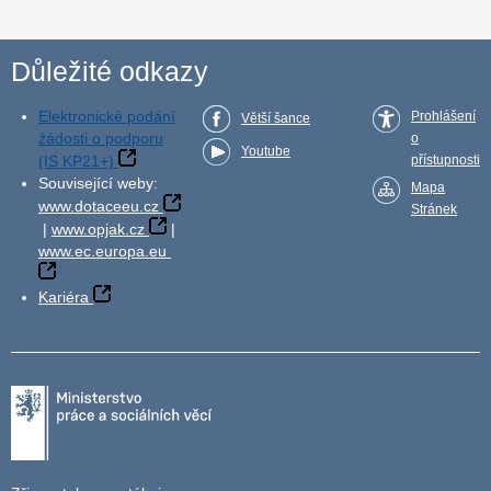
Důležité odkazy
Elektronické podání
Prohlášení
Větší šance
žádosti o podporu
o
Youtube
(IS KP21+)
přístupnosti
Související weby:
Mapa
www.dotaceeu.cz
Stránek
|
www.opjak.cz
|
www.ec.europa.eu
Kariéra