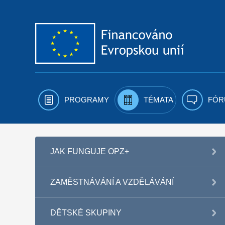
Přejít k obsahu
PROGRAMY
TÉMATA
FÓR
JAK FUNGUJE OPZ+
ZAMĚSTNÁVÁNÍ A VZDĚLÁVÁNÍ
DĚTSKÉ SKUPINY