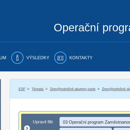
Operační prog
UM
VÝSLEDKY
KONTAKTY
/
/
/
ESF
Témata
Znevýhodněné skupiny osob
Znevýhodněné sku
Upravit filtr
Upravit filtr
03 Operační program Zaměstnanos