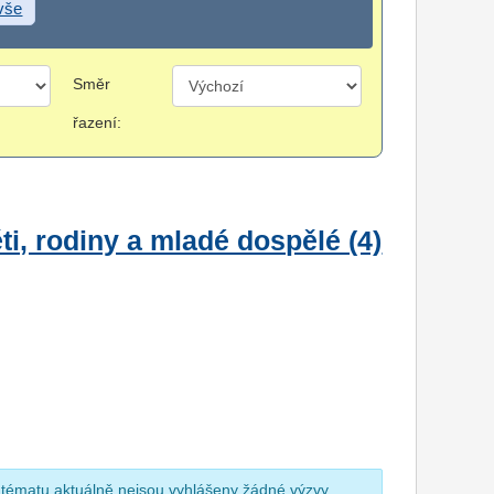
 vše
Směr
řazení:
i, rodiny a mladé dospělé (4)
 tématu aktuálně nejsou vyhlášeny žádné výzvy.