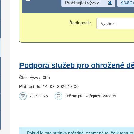
Zrušit
Probíhající výzvy
Řadit podle:
Podpora služeb pro ohrožené dět
Číslo výzvy: 085
Platnost do: 14. 09. 2026 12:00
29. 6. 2026
Určeno pro:
Veřejnost, Žadatel
Pokud je tato stránka prázdná, znamená to, že k tomuto