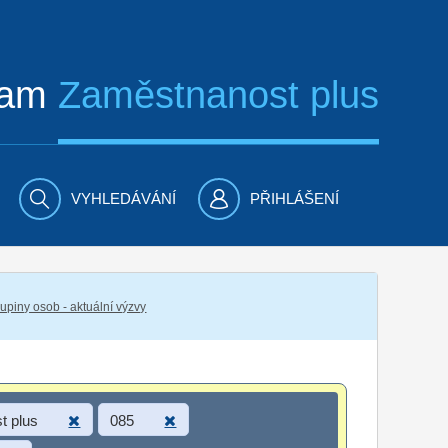
ram
Zaměstnanost plus
VYHLEDÁVÁNÍ
PŘIHLÁŠENÍ
piny osob - aktuální výzvy
t plus
085