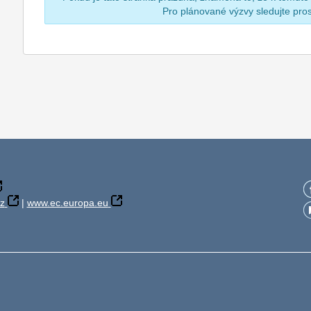
Pro plánované výzvy sledujte pr
z
|
www.ec.europa.eu