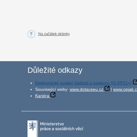
Na začátek stránky
Důležité odkazy
Elektronické podání žádosti o podporu (IS KP21+)
Související weby:
www.dotaceeu.cz
|
www.opjak.c
Kariéra