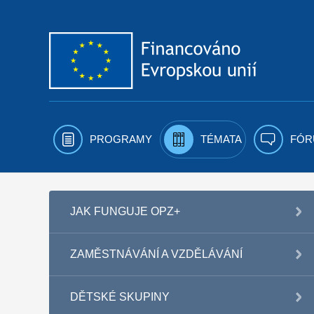
Přejít k obsahu
PROGRAMY
TÉMATA
FÓR
JAK FUNGUJE OPZ+
ZAMĚSTNÁVÁNÍ A VZDĚLÁVÁNÍ
DĚTSKÉ SKUPINY