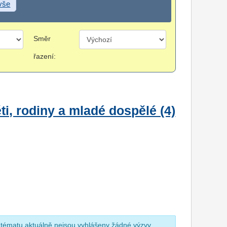
 vše
Směr
řazení:
i, rodiny a mladé dospělé (4)
 tématu aktuálně nejsou vyhlášeny žádné výzvy.