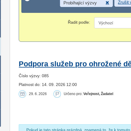
Zrušit
Probíhající výzvy
Řadit podle:
Podpora služeb pro ohrožené dět
Číslo výzvy: 085
Platnost do: 14. 09. 2026 12:00
29. 6. 2026
Určeno pro:
Veřejnost, Žadatel
Pokud je tato stránka prázdná, znamená to, že k tomuto