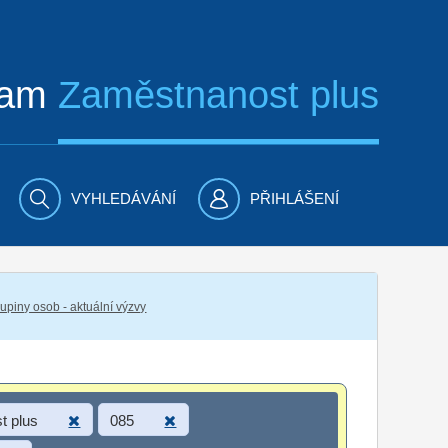
ram
Zaměstnanost plus
VYHLEDÁVÁNÍ
PŘIHLÁŠENÍ
piny osob - aktuální výzvy
t plus
085