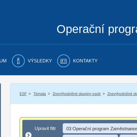
Operační prog
UM
VÝSLEDKY
KONTAKTY
/
/
/
ESF
Témata
Znevýhodněné skupiny osob
Znevýhodněné sku
Upravit filtr
Upravit filtr
03 Operační program Zaměstnanos