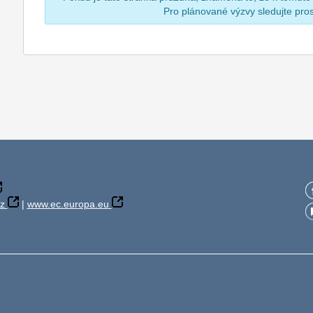
Pro plánované výzvy sledujte pr
z
|
www.ec.europa.eu