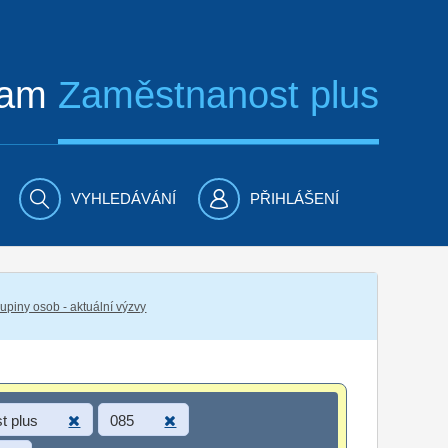
ram
Zaměstnanost plus
VYHLEDÁVÁNÍ
PŘIHLÁŠENÍ
piny osob - aktuální výzvy
t plus
085