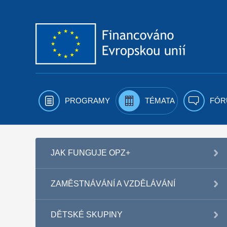
Přejít k obsahu
PROGRAMY
TÉMATA
FÓR
JAK FUNGUJE OPZ+
ZAMĚSTNÁVÁNÍ A VZDĚLÁVÁNÍ
DĚTSKÉ SKUPINY