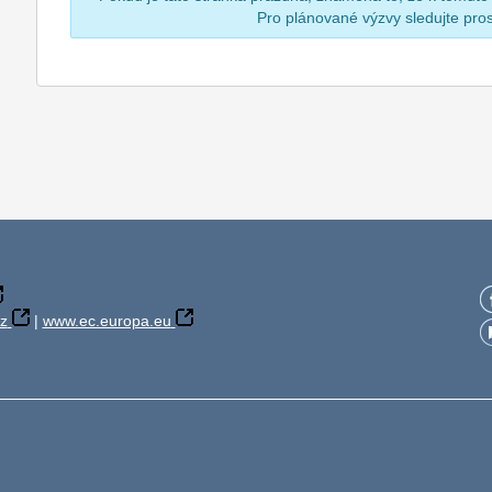
Pro plánované výzvy sledujte pr
z
|
www.ec.europa.eu