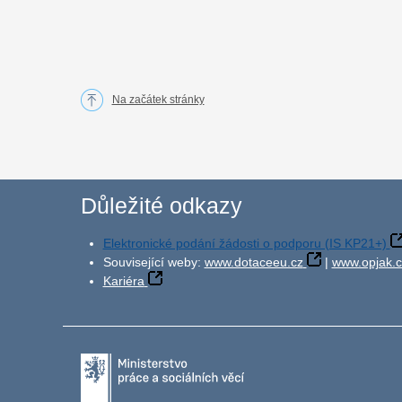
Na začátek stránky
Důležité odkazy
Elektronické podání žádosti o podporu (IS KP21+)
Související weby:
www.dotaceeu.cz
|
www.opjak.c
Kariéra