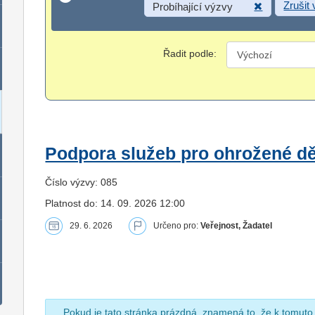
Zrušit
Probíhající výzvy
Řadit podle:
Podpora služeb pro ohrožené dět
Číslo výzvy: 085
Platnost do: 14. 09. 2026 12:00
29. 6. 2026
Určeno pro:
Veřejnost, Žadatel
Pokud je tato stránka prázdná, znamená to, že k tomuto