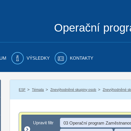
Operační prog
UM
VÝSLEDKY
KONTAKTY
/
/
/
ESF
Témata
Znevýhodněné skupiny osob
Znevýhodněné sku
Upravit filtr
Upravit filtr
03 Operační program Zaměstnanos