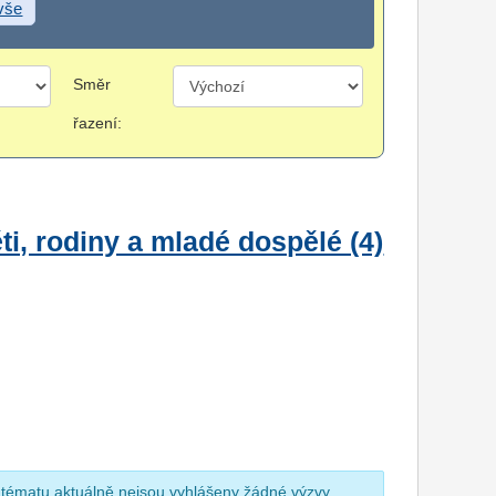
 vše
Směr
řazení:
i, rodiny a mladé dospělé (4)
 tématu aktuálně nejsou vyhlášeny žádné výzvy.