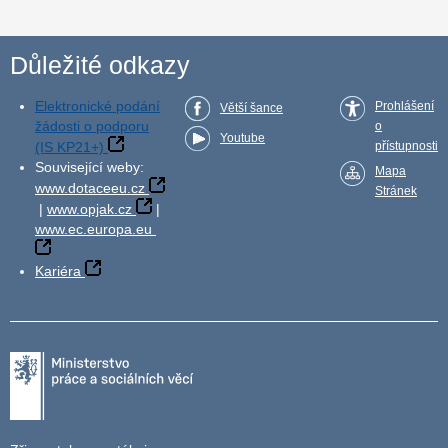
Důležité odkazy
Elektronické podání
Prohlášení
Větší šance
žádosti o podporu
o
Youtube
(IS KP21+)
přístupnosti
Související weby:
Mapa
www.dotaceeu.cz
Stránek
|
www.opjak.cz
|
www.ec.europa.eu
Kariéra