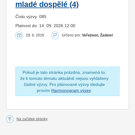
mladé dospělé (4)
Číslo výzvy: 085
Platnost do: 14. 09. 2026 12:00
29. 6. 2026
Určeno pro:
Veřejnost, Žadatel
Pokud je tato stránka prázdná, znamená to,
že k tomuto tématu aktuálně nejsou vyhlášeny
žádné výzvy. Pro plánované výzvy sledujte
prosím
Harmonogram výzev
.
Na začátek stránky