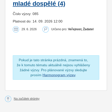
mladé dospělé (4)
Číslo výzvy: 085
Platnost do: 14. 09. 2026 12:00
29. 6. 2026
Určeno pro:
Veřejnost, Žadatel
Pokud je tato stránka prázdná, znamená to,
že k tomuto tématu aktuálně nejsou vyhlášeny
žádné výzvy. Pro plánované výzvy sledujte
prosím
Harmonogram výzev
.
Na začátek stránky