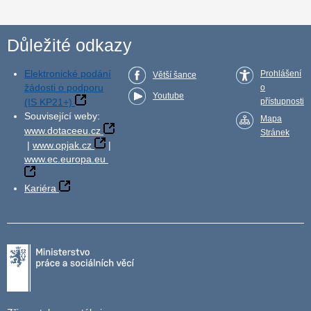
Důležité odkazy
Elektronické podání
Prohlášení
Větší šance
žádosti o podporu
o
Youtube
(IS KP21+)
přístupnosti
Související weby:
Mapa
www.dotaceeu.cz
Stránek
|
www.opjak.cz
|
www.ec.europa.eu
Kariéra