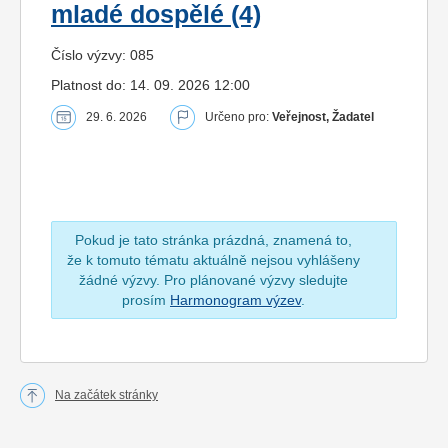
mladé dospělé (4)
Číslo výzvy: 085
Platnost do: 14. 09. 2026 12:00
29. 6. 2026
Určeno pro:
Veřejnost, Žadatel
Pokud je tato stránka prázdná, znamená to,
že k tomuto tématu aktuálně nejsou vyhlášeny
žádné výzvy. Pro plánované výzvy sledujte
prosím
Harmonogram výzev
.
Na začátek stránky