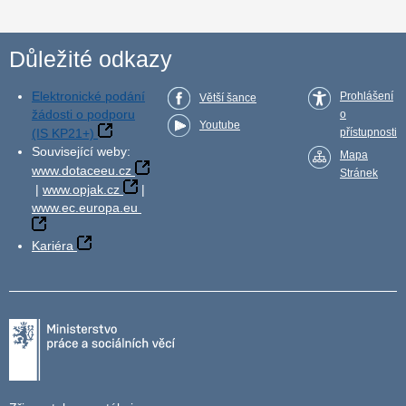
Důležité odkazy
Elektronické podání
Prohlášení
Větší šance
žádosti o podporu
o
Youtube
(IS KP21+)
přístupnosti
Související weby:
Mapa
www.dotaceeu.cz
Stránek
|
www.opjak.cz
|
www.ec.europa.eu
Kariéra