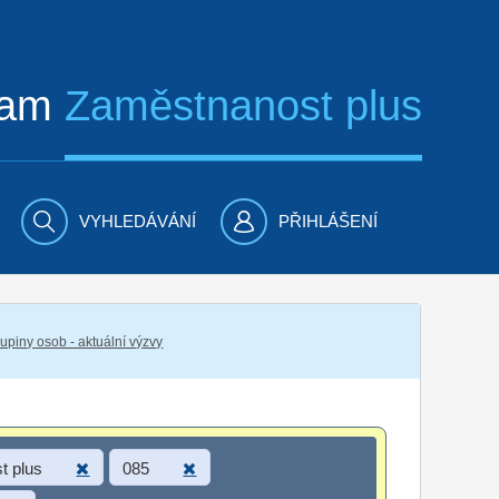
ram
Zaměstnanost plus
VYHLEDÁVÁNÍ
PŘIHLÁŠENÍ
piny osob - aktuální výzvy
t plus
085