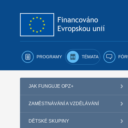
Přejít k obsahu
PROGRAMY
TÉMATA
FÓR
JAK FUNGUJE OPZ+
ZAMĚSTNÁVÁNÍ A VZDĚLÁVÁNÍ
DĚTSKÉ SKUPINY