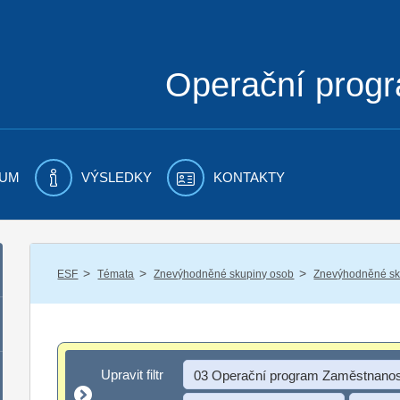
Operační prog
UM
VÝSLEDKY
KONTAKTY
/
/
/
ESF
Témata
Znevýhodněné skupiny osob
Znevýhodněné sku
Upravit filtr
Upravit filtr
03 Operační program Zaměstnanos