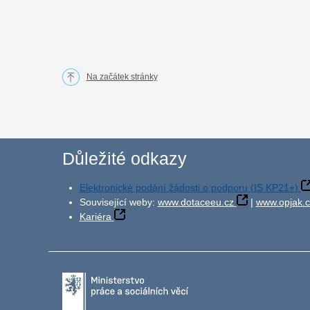
Na začátek stránky
Důležité odkazy
Elektronické podání žádosti o podporu (IS KP21+)
Související weby:
www.dotaceeu.cz
|
www.opjak.c
Kariéra