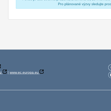
Pro plánované výzvy sledujte pr
z
|
www.ec.europa.eu