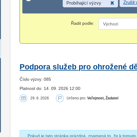
Zrušit
Probíhající výzvy
Řadit podle:
Podpora služeb pro ohrožené dět
Číslo výzvy: 085
Platnost do: 14. 09. 2026 12:00
29. 6. 2026
Určeno pro:
Veřejnost, Žadatel
Pokud je tato stránka prázdná, znamená to, že k tomuto