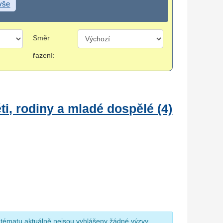
 vše
Směr
řazení:
i, rodiny a mladé dospělé (4)
 tématu aktuálně nejsou vyhlášeny žádné výzvy.