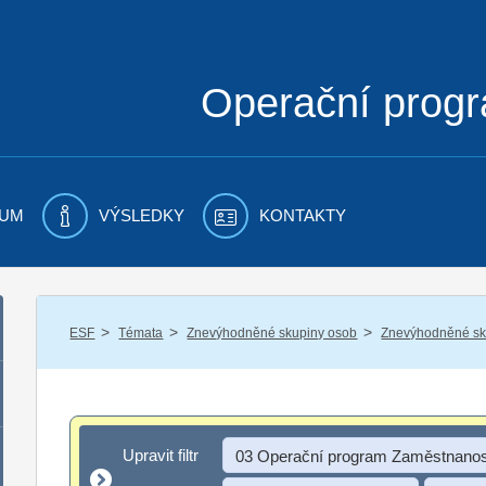
Operační prog
UM
VÝSLEDKY
KONTAKTY
/
/
/
ESF
Témata
Znevýhodněné skupiny osob
Znevýhodněné sku
Upravit filtr
Upravit filtr
03 Operační program Zaměstnanos