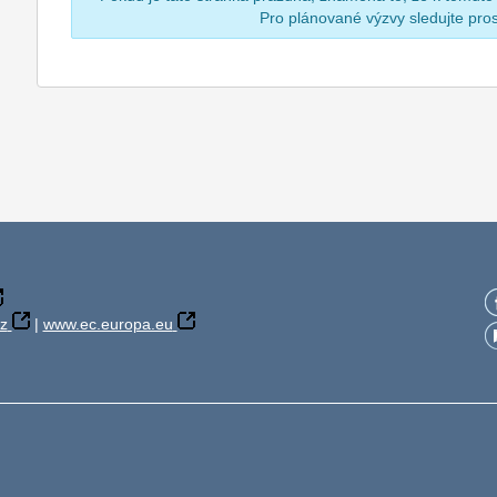
Pro plánované výzvy sledujte pr
z
|
www.ec.europa.eu