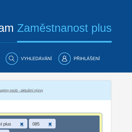
ram
Zaměstnanost plus
VYHLEDÁVÁNÍ
PŘIHLÁŠENÍ
piny osob - aktuální výzvy
t plus
085