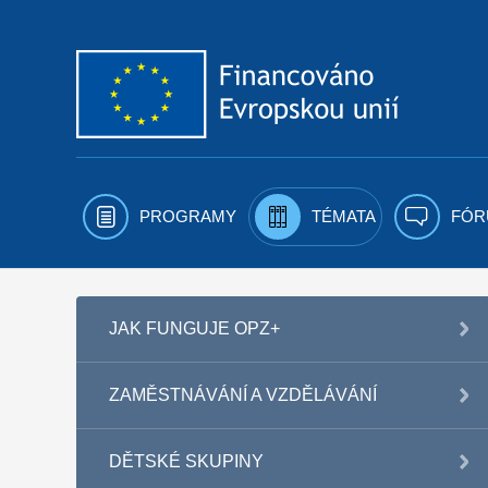
Přejít k obsahu
PROGRAMY
TÉMATA
FÓR
JAK FUNGUJE OPZ+
ZAMĚSTNÁVÁNÍ A VZDĚLÁVÁNÍ
DĚTSKÉ SKUPINY