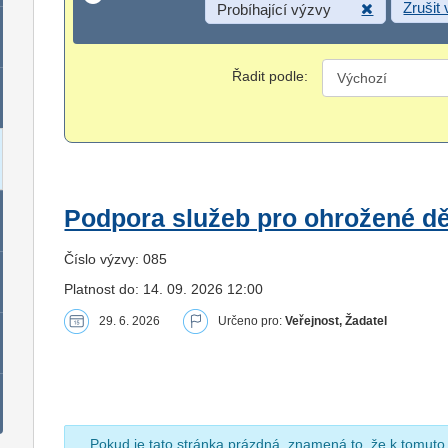
Zrušit
Probíhající výzvy
Řadit podle:
Podpora služeb pro ohrožené dět
Číslo výzvy: 085
Platnost do: 14. 09. 2026 12:00
29. 6. 2026
Určeno pro:
Veřejnost, Žadatel
Pokud je tato stránka prázdná, znamená to, že k tomuto