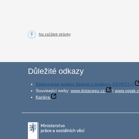
Na začátek stránky
Důležité odkazy
Elektronické podání žádosti o podporu (IS KP21+)
Související weby:
www.dotaceeu.cz
|
www.opjak.c
Kariéra