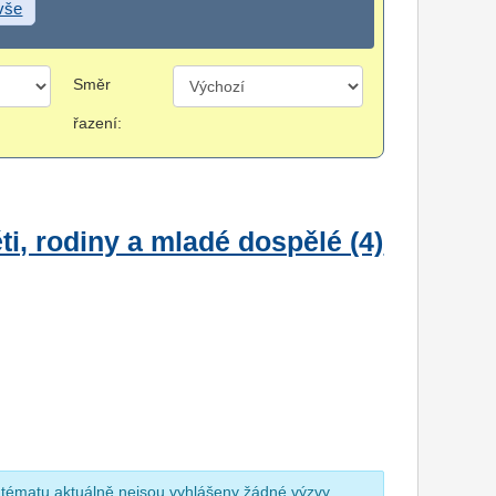
 vše
Směr
řazení:
i, rodiny a mladé dospělé (4)
 tématu aktuálně nejsou vyhlášeny žádné výzvy.