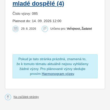
mladé dospělé (4)
Číslo výzvy: 085
Platnost do: 14. 09. 2026 12:00
29. 6. 2026
Určeno pro:
Veřejnost, Žadatel
Pokud je tato stránka prázdná, znamená to,
že k tomuto tématu aktuálně nejsou vyhlášeny
žádné výzvy. Pro plánované výzvy sledujte
prosím
Harmonogram výzev
.
Na začátek stránky