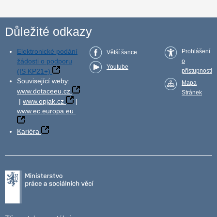
Důležité odkazy
Elektronické podání
Prohlášení
Větší šance
žádosti o podporu
o
Youtube
(IS KP21+)
přístupnosti
Související weby:
Mapa
www.dotaceeu.cz
Stránek
|
www.opjak.cz
|
www.ec.europa.eu
Kariéra