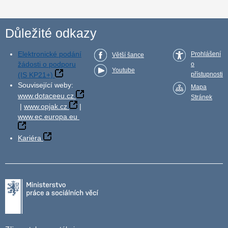
Důležité odkazy
Elektronické podání
Prohlášení
Větší šance
žádosti o podporu
o
Youtube
(IS KP21+)
přístupnosti
Související weby:
Mapa
www.dotaceeu.cz
Stránek
|
www.opjak.cz
|
www.ec.europa.eu
Kariéra