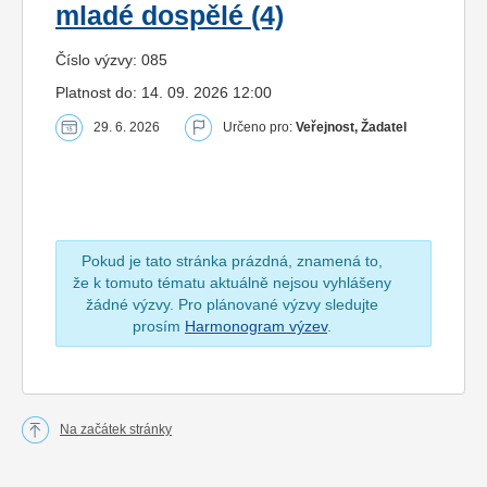
mladé dospělé (4)
Číslo výzvy: 085
Platnost do: 14. 09. 2026 12:00
29. 6. 2026
Určeno pro:
Veřejnost, Žadatel
Pokud je tato stránka prázdná, znamená to,
že k tomuto tématu aktuálně nejsou vyhlášeny
žádné výzvy. Pro plánované výzvy sledujte
prosím
Harmonogram výzev
.
Na začátek stránky