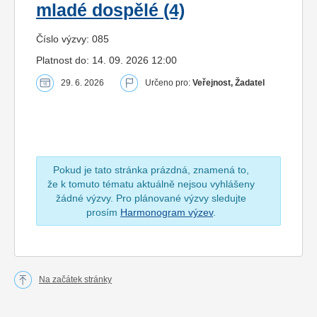
mladé dospělé (4)
Číslo výzvy: 085
Platnost do: 14. 09. 2026 12:00
29. 6. 2026
Určeno pro:
Veřejnost, Žadatel
Pokud je tato stránka prázdná, znamená to,
že k tomuto tématu aktuálně nejsou vyhlášeny
žádné výzvy. Pro plánované výzvy sledujte
prosím
Harmonogram výzev
.
Na začátek stránky