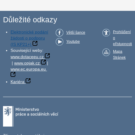
Důležité odkazy
Elektronické podání
Prohlášení
Větší šance
žádosti o podporu
o
Youtube
(IS KP21+)
přístupnosti
Související weby:
Mapa
www.dotaceeu.cz
Stránek
|
www.opjak.cz
|
www.ec.europa.eu
Kariéra