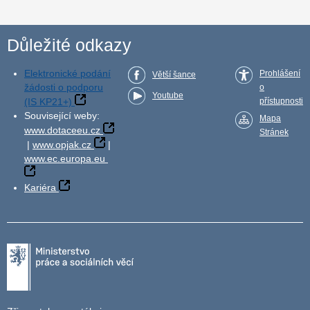
Důležité odkazy
Elektronické podání
Prohlášení
Větší šance
žádosti o podporu
o
Youtube
(IS KP21+)
přístupnosti
Související weby:
Mapa
www.dotaceeu.cz
Stránek
|
www.opjak.cz
|
www.ec.europa.eu
Kariéra