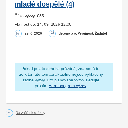
mladé dospělé (4)
Číslo výzvy: 085
Platnost do: 14. 09. 2026 12:00
29. 6. 2026
Určeno pro:
Veřejnost, Žadatel
Pokud je tato stránka prázdná, znamená to,
že k tomuto tématu aktuálně nejsou vyhlášeny
žádné výzvy. Pro plánované výzvy sledujte
prosím
Harmonogram výzev
.
Na začátek stránky