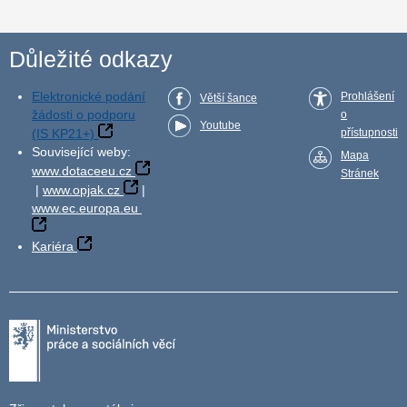
Důležité odkazy
Elektronické podání
Prohlášení
Větší šance
žádosti o podporu
o
Youtube
(IS KP21+)
přístupnosti
Související weby:
Mapa
www.dotaceeu.cz
Stránek
|
www.opjak.cz
|
www.ec.europa.eu
Kariéra