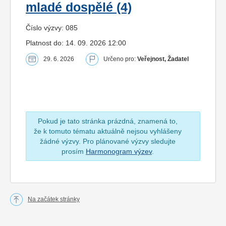
mladé dospělé (4)
Číslo výzvy: 085
Platnost do: 14. 09. 2026 12:00
29. 6. 2026
Určeno pro:
Veřejnost, Žadatel
Pokud je tato stránka prázdná, znamená to,
že k tomuto tématu aktuálně nejsou vyhlášeny
žádné výzvy. Pro plánované výzvy sledujte
prosím
Harmonogram výzev
.
Na začátek stránky