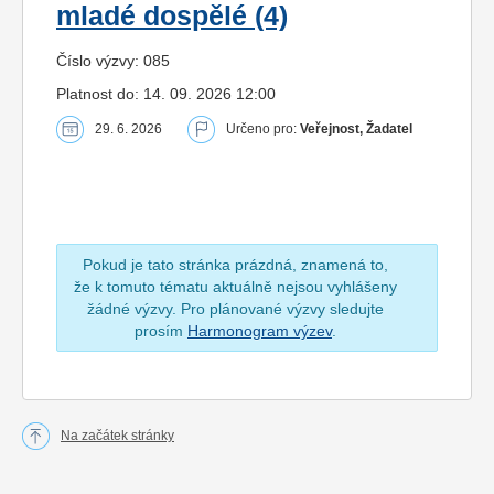
mladé dospělé (4)
Číslo výzvy: 085
Platnost do: 14. 09. 2026 12:00
29. 6. 2026
Určeno pro:
Veřejnost, Žadatel
Pokud je tato stránka prázdná, znamená to,
že k tomuto tématu aktuálně nejsou vyhlášeny
žádné výzvy. Pro plánované výzvy sledujte
prosím
Harmonogram výzev
.
Na začátek stránky