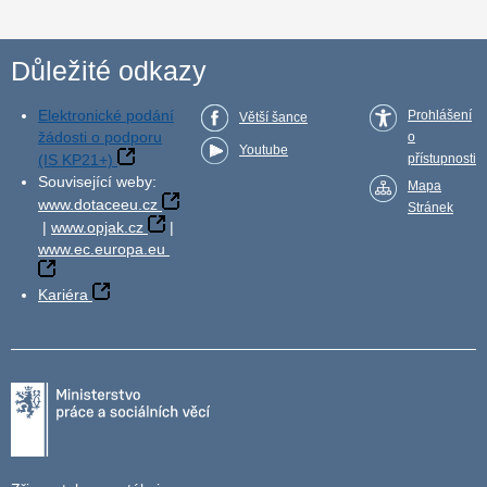
Důležité odkazy
Elektronické podání
Prohlášení
Větší šance
žádosti o podporu
o
Youtube
(IS KP21+)
přístupnosti
Související weby:
Mapa
www.dotaceeu.cz
Stránek
|
www.opjak.cz
|
www.ec.europa.eu
Kariéra