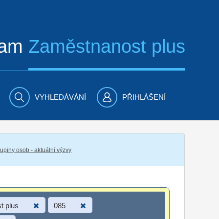
ram
Zaměstnanost plus
VYHLEDÁVÁNÍ
PŘIHLÁŠENÍ
piny osob - aktuální výzvy
t plus
085