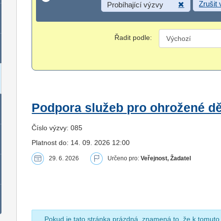
Zrušit
Probíhající výzvy
Řadit podle:
Podpora služeb pro ohrožené dět
Číslo výzvy: 085
Platnost do: 14. 09. 2026 12:00
29. 6. 2026
Určeno pro:
Veřejnost, Žadatel
Pokud je tato stránka prázdná, znamená to, že k tomuto