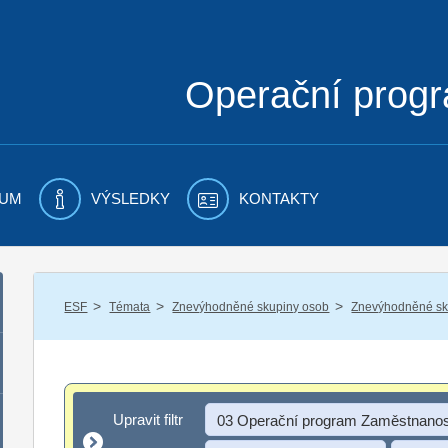
Operační prog
UM
VÝSLEDKY
KONTAKTY
/
/
/
ESF
Témata
Znevýhodněné skupiny osob
Znevýhodněné sku
Upravit filtr
Upravit filtr
03 Operační program Zaměstnanos