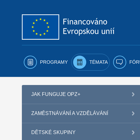
Přejít k obsahu
PROGRAMY
TÉMATA
FÓR
JAK FUNGUJE OPZ+
ZAMĚSTNÁVÁNÍ A VZDĚLÁVÁNÍ
DĚTSKÉ SKUPINY