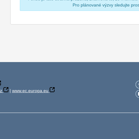
Pro plánované výzvy sledujte pr
z
|
www.ec.europa.eu