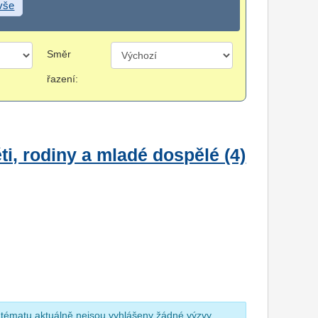
 vše
Směr
řazení:
i, rodiny a mladé dospělé (4)
 tématu aktuálně nejsou vyhlášeny žádné výzvy.