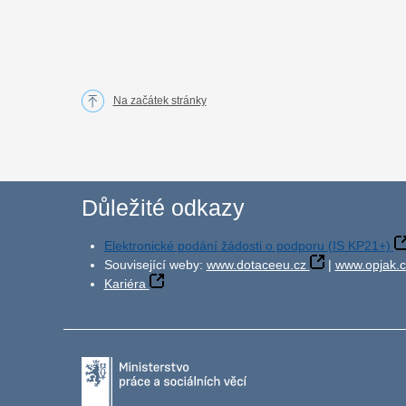
Na začátek stránky
Důležité odkazy
Elektronické podání žádosti o podporu (IS KP21+)
Související weby:
www.dotaceeu.cz
|
www.opjak.c
Kariéra