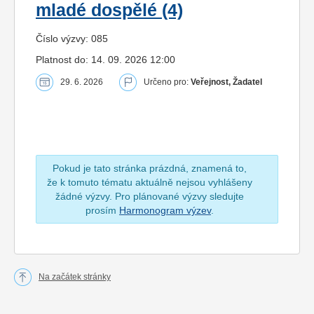
mladé dospělé (4)
Číslo výzvy: 085
Platnost do: 14. 09. 2026 12:00
29. 6. 2026
Určeno pro:
Veřejnost, Žadatel
Pokud je tato stránka prázdná, znamená to,
že k tomuto tématu aktuálně nejsou vyhlášeny
žádné výzvy. Pro plánované výzvy sledujte
prosím
Harmonogram výzev
.
Na začátek stránky