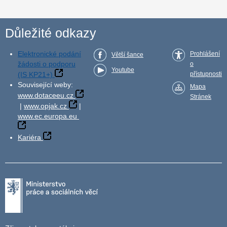
Důležité odkazy
Elektronické podání
Prohlášení
Větší šance
žádosti o podporu
o
Youtube
(IS KP21+)
přístupnosti
Související weby:
Mapa
www.dotaceeu.cz
Stránek
|
www.opjak.cz
|
www.ec.europa.eu
Kariéra