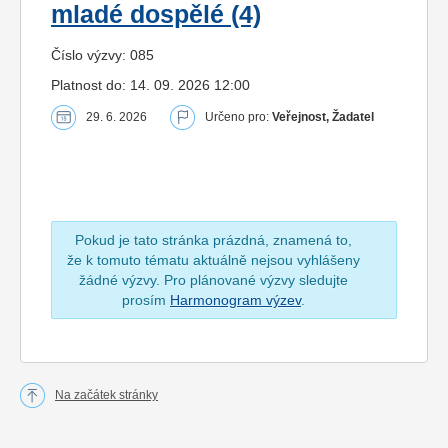
mladé dospělé (4)
Číslo výzvy: 085
Platnost do: 14. 09. 2026 12:00
29. 6. 2026
Určeno pro:
Veřejnost, Žadatel
Pokud je tato stránka prázdná, znamená to,
že k tomuto tématu aktuálně nejsou vyhlášeny
žádné výzvy. Pro plánované výzvy sledujte
prosím
Harmonogram výzev
.
Na začátek stránky