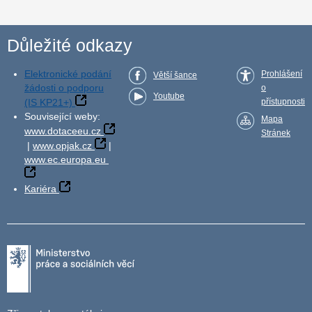
Důležité odkazy
Elektronické podání
Prohlášení
Větší šance
žádosti o podporu
o
Youtube
(IS KP21+)
přístupnosti
Související weby:
Mapa
www.dotaceeu.cz
Stránek
|
www.opjak.cz
|
www.ec.europa.eu
Kariéra