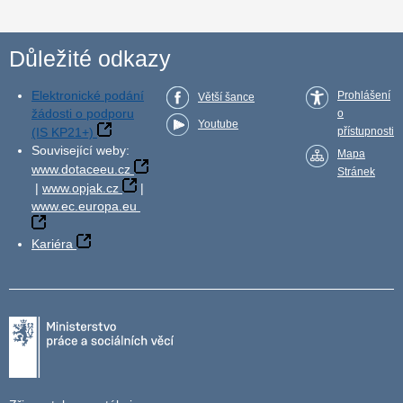
Důležité odkazy
Elektronické podání
Prohlášení
Větší šance
žádosti o podporu
o
Youtube
(IS KP21+)
přístupnosti
Související weby:
Mapa
www.dotaceeu.cz
Stránek
|
www.opjak.cz
|
www.ec.europa.eu
Kariéra