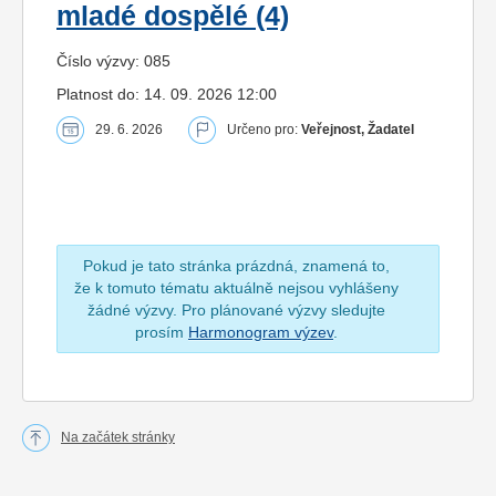
mladé dospělé (4)
Číslo výzvy: 085
Platnost do: 14. 09. 2026 12:00
29. 6. 2026
Určeno pro:
Veřejnost, Žadatel
Pokud je tato stránka prázdná, znamená to,
že k tomuto tématu aktuálně nejsou vyhlášeny
žádné výzvy. Pro plánované výzvy sledujte
prosím
Harmonogram výzev
.
Na začátek stránky