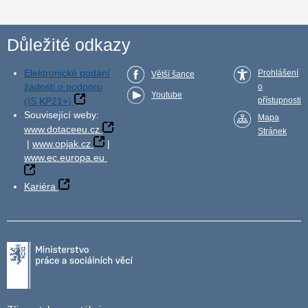
Důležité odkazy
Elektronické podání
Prohlášení
Větší šance
žádosti o podporu
o
Youtube
(IS KP21+)
přístupnosti
Související weby:
Mapa
www.dotaceeu.cz
Stránek
|
www.opjak.cz
|
www.ec.europa.eu
Kariéra