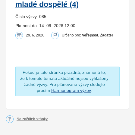
mladé dospělé (4)
Číslo výzvy: 085
Platnost do: 14. 09. 2026 12:00
29. 6. 2026
Určeno pro:
Veřejnost, Žadatel
Pokud je tato stránka prázdná, znamená to,
že k tomuto tématu aktuálně nejsou vyhlášeny
žádné výzvy. Pro plánované výzvy sledujte
prosím
Harmonogram výzev
.
Na začátek stránky