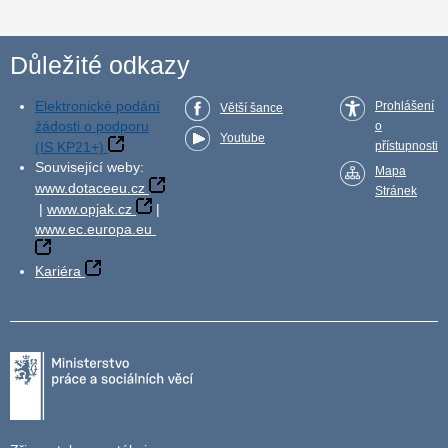
Důležité odkazy
Elektronické podání
Prohlášení
Větší šance
žádosti o podporu
o
Youtube
(IS KP21+)
přístupnosti
Související weby:
Mapa
www.dotaceeu.cz
Stránek
|
www.opjak.cz
|
www.ec.europa.eu
Kariéra