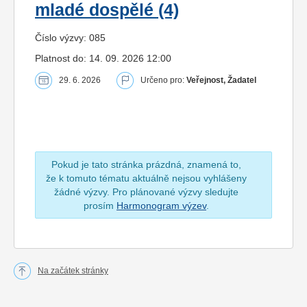
mladé dospělé (4)
Číslo výzvy: 085
Platnost do: 14. 09. 2026 12:00
29. 6. 2026
Určeno pro:
Veřejnost, Žadatel
Pokud je tato stránka prázdná, znamená to,
že k tomuto tématu aktuálně nejsou vyhlášeny
žádné výzvy. Pro plánované výzvy sledujte
prosím
Harmonogram výzev
.
Na začátek stránky