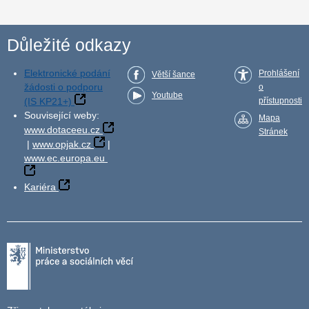
Důležité odkazy
Elektronické podání
Prohlášení
Větší šance
žádosti o podporu
o
Youtube
(IS KP21+)
přístupnosti
Související weby:
Mapa
www.dotaceeu.cz
Stránek
|
www.opjak.cz
|
www.ec.europa.eu
Kariéra