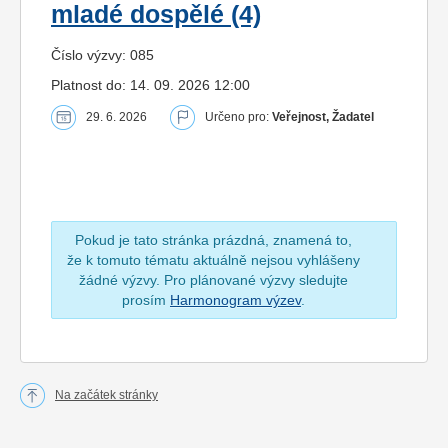
mladé dospělé (4)
Číslo výzvy: 085
Platnost do: 14. 09. 2026 12:00
29. 6. 2026
Určeno pro:
Veřejnost, Žadatel
Pokud je tato stránka prázdná, znamená to,
že k tomuto tématu aktuálně nejsou vyhlášeny
žádné výzvy. Pro plánované výzvy sledujte
prosím
Harmonogram výzev
.
Na začátek stránky