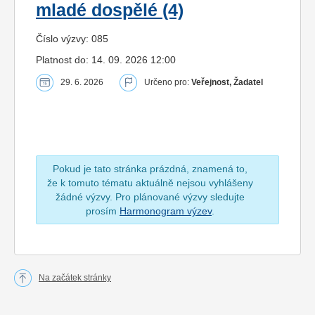
mladé dospělé (4)
Číslo výzvy: 085
Platnost do: 14. 09. 2026 12:00
29. 6. 2026
Určeno pro:
Veřejnost, Žadatel
Pokud je tato stránka prázdná, znamená to,
že k tomuto tématu aktuálně nejsou vyhlášeny
žádné výzvy. Pro plánované výzvy sledujte
prosím
Harmonogram výzev
.
Na začátek stránky