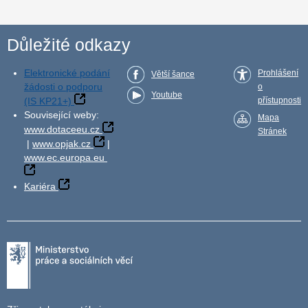
Důležité odkazy
Elektronické podání
Prohlášení
Větší šance
žádosti o podporu
o
Youtube
(IS KP21+)
přístupnosti
Související weby:
Mapa
www.dotaceeu.cz
Stránek
|
www.opjak.cz
|
www.ec.europa.eu
Kariéra