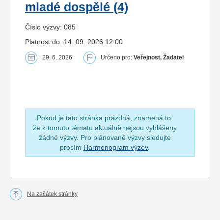
mladé dospělé (4)
Číslo výzvy: 085
Platnost do: 14. 09. 2026 12:00
29. 6. 2026
Určeno pro:
Veřejnost, Žadatel
Pokud je tato stránka prázdná, znamená to,
že k tomuto tématu aktuálně nejsou vyhlášeny
žádné výzvy. Pro plánované výzvy sledujte
prosím
Harmonogram výzev
.
Na začátek stránky