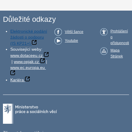
Důležité odkazy
Elektronické podání
Prohlášení
Větší šance
žádosti o podporu
o
Youtube
(IS KP21+)
přístupnosti
Související weby:
Mapa
www.dotaceeu.cz
Stránek
|
www.opjak.cz
|
www.ec.europa.eu
Kariéra