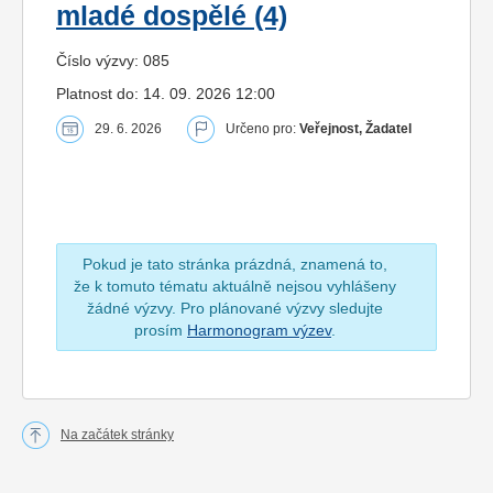
mladé dospělé (4)
Číslo výzvy: 085
Platnost do: 14. 09. 2026 12:00
29. 6. 2026
Určeno pro:
Veřejnost, Žadatel
Pokud je tato stránka prázdná, znamená to,
že k tomuto tématu aktuálně nejsou vyhlášeny
žádné výzvy. Pro plánované výzvy sledujte
prosím
Harmonogram výzev
.
Na začátek stránky