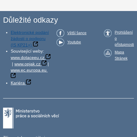
Důležité odkazy
Elektronické podání
Prohlášení
Větší šance
žádosti o podporu
o
Youtube
(IS KP21+)
přístupnosti
Související weby:
Mapa
www.dotaceeu.cz
Stránek
|
www.opjak.cz
|
www.ec.europa.eu
Kariéra