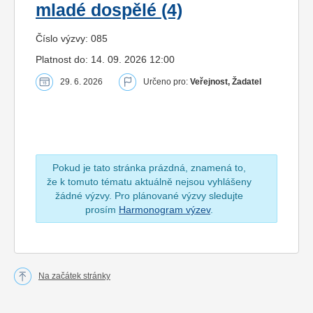
mladé dospělé (4)
Číslo výzvy: 085
Platnost do: 14. 09. 2026 12:00
29. 6. 2026
Určeno pro:
Veřejnost, Žadatel
Pokud je tato stránka prázdná, znamená to,
že k tomuto tématu aktuálně nejsou vyhlášeny
žádné výzvy. Pro plánované výzvy sledujte
prosím
Harmonogram výzev
.
Na začátek stránky