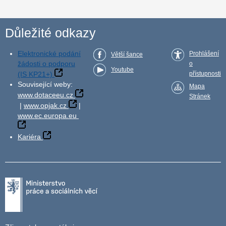
Důležité odkazy
Elektronické podání
Prohlášení
Větší šance
žádosti o podporu
o
Youtube
(IS KP21+)
přístupnosti
Související weby:
Mapa
www.dotaceeu.cz
Stránek
|
www.opjak.cz
|
www.ec.europa.eu
Kariéra