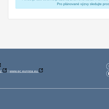
Pro plánované výzvy sledujte pr
z
|
www.ec.europa.eu