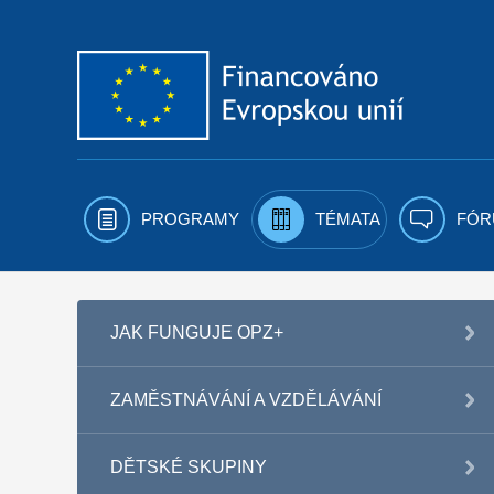
Přejít k obsahu
PROGRAMY
TÉMATA
FÓR
JAK FUNGUJE OPZ+
ZAMĚSTNÁVÁNÍ A VZDĚLÁVÁNÍ
DĚTSKÉ SKUPINY