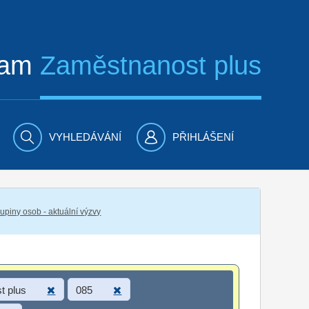
ram
Zaměstnanost plus
VYHLEDÁVÁNÍ
PŘIHLÁŠENÍ
piny osob - aktuální výzvy
t plus
085