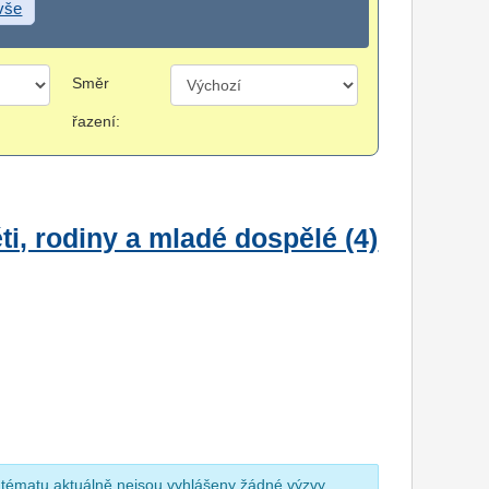
 vše
Směr
řazení:
i, rodiny a mladé dospělé (4)
 tématu aktuálně nejsou vyhlášeny žádné výzvy.