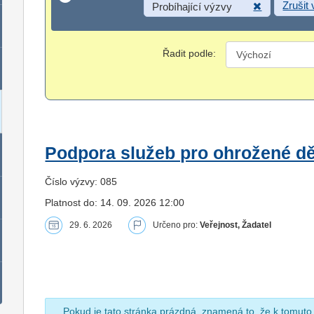
Zrušit
Probíhající výzvy
Řadit podle:
Podpora služeb pro ohrožené dět
Číslo výzvy: 085
Platnost do: 14. 09. 2026 12:00
29. 6. 2026
Určeno pro:
Veřejnost, Žadatel
Pokud je tato stránka prázdná, znamená to, že k tomuto