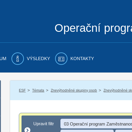
Operační prog
UM
VÝSLEDKY
KONTAKTY
/
/
/
ESF
Témata
Znevýhodněné skupiny osob
Znevýhodněné sku
Upravit filtr
Upravit filtr
03 Operační program Zaměstnanos