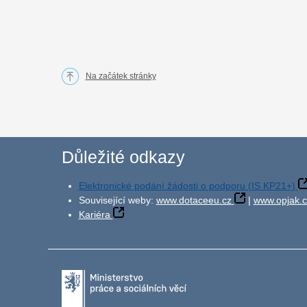
Na začátek stránky
Důležité odkazy
Elektronické podání žádosti o podporu (IS KP21+)
Související weby:
www.dotaceeu.cz
|
www.opjak.c
Kariéra