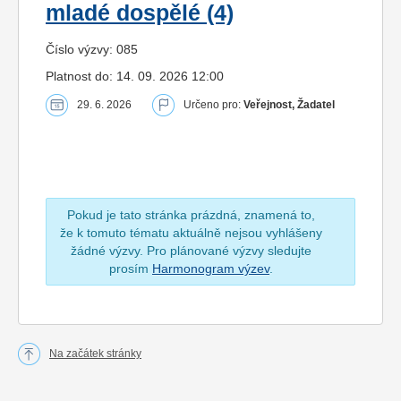
mladé dospělé (4)
Číslo výzvy: 085
Platnost do: 14. 09. 2026 12:00
29. 6. 2026
Určeno pro:
Veřejnost, Žadatel
Pokud je tato stránka prázdná, znamená to,
že k tomuto tématu aktuálně nejsou vyhlášeny
žádné výzvy. Pro plánované výzvy sledujte
prosím
Harmonogram výzev
.
Na začátek stránky