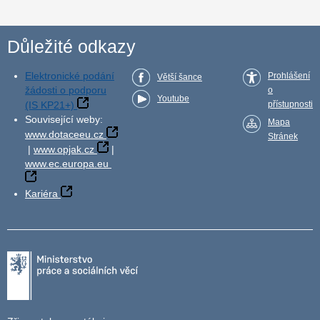
Důležité odkazy
Elektronické podání
Prohlášení
Větší šance
žádosti o podporu
o
Youtube
(IS KP21+)
přístupnosti
Související weby:
Mapa
www.dotaceeu.cz
Stránek
|
www.opjak.cz
|
www.ec.europa.eu
Kariéra