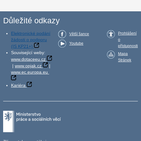
Důležité odkazy
Elektronické podání
Prohlášení
Větší šance
žádosti o podporu
o
Youtube
(IS KP21+)
přístupnosti
Související weby:
Mapa
www.dotaceeu.cz
Stránek
|
www.opjak.cz
|
www.ec.europa.eu
Kariéra