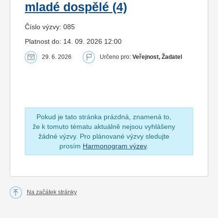
mladé dospělé (4)
Číslo výzvy: 085
Platnost do: 14. 09. 2026 12:00
29. 6. 2026
Určeno pro:
Veřejnost, Žadatel
Pokud je tato stránka prázdná, znamená to,
že k tomuto tématu aktuálně nejsou vyhlášeny
žádné výzvy. Pro plánované výzvy sledujte
prosím
Harmonogram výzev
.
Na začátek stránky